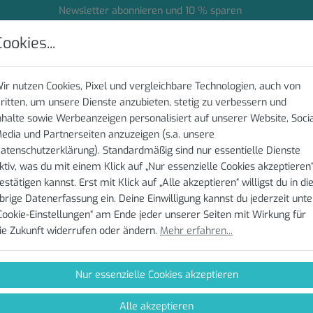
Newsletter abonnieren und 10 % sparen
ookies...
ioniert's
Preise
Entdecken
Knowledge Base
ir nutzen Cookies, Pixel und vergleichbare Technologien, auch von
e Base > Test und Protokoll
ritten, um unsere Dienste anzubieten, stetig zu verbessern und
nhalte sowie Werbeanzeigen personalisiert auf unserer Website, Soci
swertung des Leistung
edia und Partnerseiten anzuzeigen (s.a. unsere
atenschutzerklärung). Standardmäßig sind nur essentielle Dienste
ktiv, was du mit einem Klick auf „Nur essenzielle Cookies akzeptieren
estätigen kannst. Erst mit Klick auf „Alle akzeptieren“ willigst du in di
brige Datenerfassung ein. Deine Einwilligung kannst du jederzeit unte
DIAGNOSTICS Performance-Report stellt dir die Ergebnisse deiner Lei
Cookie-Einstellungen“ am Ende jeder unserer Seiten mit Wirkung für
drucken, mit vorherigen Reports vergleichen und mit Freunden oder 
ie Zukunft widerrufen oder ändern.
Mehr erfahren...
t.
genden Metriken und Tools werden ausgewertet und dargestellt:
Nur essenzielle Cookies akzeptieren
ximale Sauerstoffaufnahme (VO2max)
ximale Laktatbildungsrate (VLamax)
Alle akzeptieren
aerobe Schwelle (ANS)