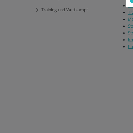
Ma
Training und Wettkampf
Tr
Me
St
St
Ko
Po