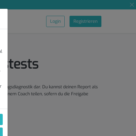
Login
Registrieren
al
stests
“
e
r
stungsdiagnostik dar. Du kannst deinen Report als
deinem Coach teilen, sofern du die Freigabe