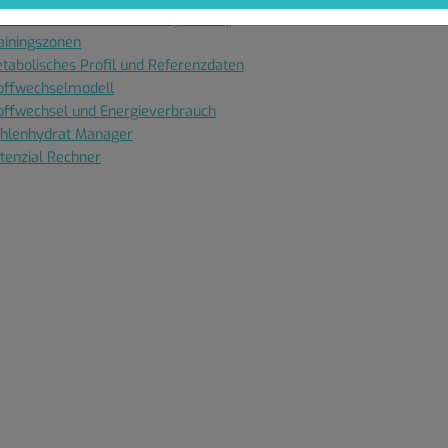
ximaler Fettstoffwechsel (Fatmax)
ainingszonen
tabolisches Profil und Referenzdaten
offwechselmodell
offwechsel und Energieverbrauch
hlenhydrat Manager
tenzial Rechner