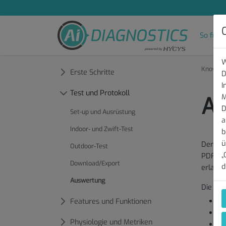
C
So funkt
W
Knowledg
Erste Schritte
D
I
Test und Protokoll
Au
M
D
Set-up und Ausrüstung
a
Indoor- und Zwift-Test
b
ü
Der AI 
Outdoor-Test
„
PDF aus
Download/Export
d
erlaubs
Auswertung
Die fol
Ma
Features und Funktionen
Ma
Physiologie und Metriken
An