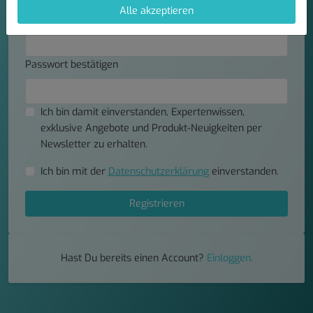
Alle akzeptieren
Passwort
Passwort bestätigen
Ich bin damit einverstanden, Expertenwissen,
exklusive Angebote und Produkt-Neuigkeiten per
Newsletter zu erhalten.
Ich bin mit der
Datenschutzerklärung
einverstanden.
Registrieren
Hast Du bereits einen Account?
Einloggen.